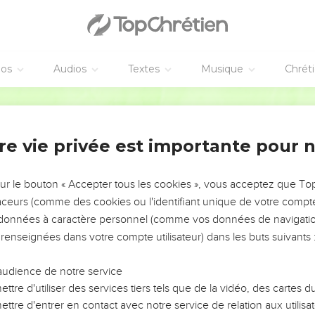
éos
Audios
Textes
Musique
Chrét
re vie privée est importante pour 
NEMENT DE L’ANNÉE !
ÉVITER LES VOTRES ?
sur le bouton « Accepter tous les cookies », vous acceptez que T
traceurs (comme des cookies ou l'identifiant unique de votre compte 
tes, leur impact, leur foi ou leur vision. Mais on voit
s données à caractère personnel (comme vos données de navigatio
fficiles qu'ils ont traversés, alors même que ce sont
 renseignées dans votre compte utilisateur) dans les buts suivants 
audience de notre service
s, et responsables reviennent sur les erreurs
 avancer avec plus de sagesse afin que leurs erreurs
ttre d'utiliser des services tiers tels que de la vidéo, des cartes
un ministère, une équipe, un groupe ou une famille,
ttre d'entrer en contact avec notre service de relation aux utilisat