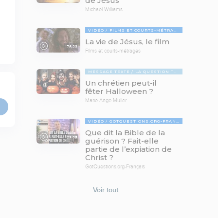
de Jésus
Michaël Williams
VIDÉO
FILMS ET COURTS-MÉTRAGES
La vie de Jésus, le film
176:23
Films et courts-métrages
MESSAGE TEXTE
LA QUESTION TABOUE
Un chrétien peut-il
fêter Halloween ?
Marie-Ange Muller
VIDÉO
GOTQUESTIONS.ORG-FRANÇAIS
Que dit la Bible de la
03:25
guérison ? Fait-elle
partie de l’expiation de
Christ ?
GotQuestions.org-Français
Voir tout