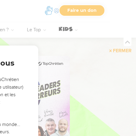
Faire un don
ien ?
Le Top
FERMER
nous
opChrétien
utilisateur)
n et les
:
 du monde…
eurs.