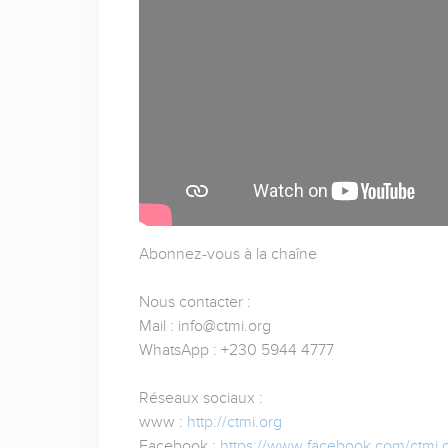
Abonnez-vous à la chaîne
Nous contacter :
Mail : info@ctmi.org
WhatsApp : +230 5944 4777
Réseaux sociaux :
www :
http://ctmi.org
Facebook :
https://www.facebook.com/ctmi.o