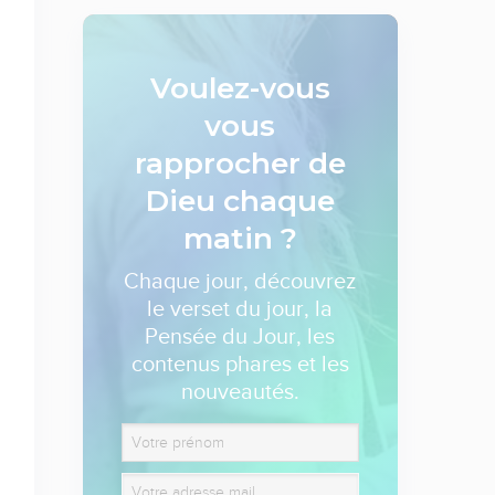
Voulez-vous
vous
rapprocher de
Dieu
chaque
matin ?
Chaque jour, découvrez
le verset du jour, la
Pensée du Jour, les
contenus phares et les
nouveautés.