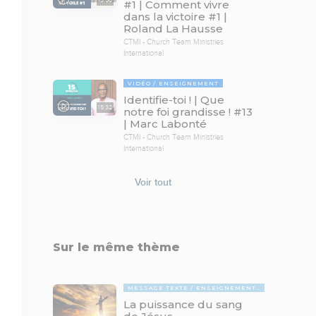
#1 | Comment vivre
dans la victoire #1 |
Roland La Hausse
CTMI - Church Team Ministries
International
VIDÉO
ENSEIGNEMENT
Identifie-toi ! | Que
15:32
notre foi grandisse ! #13
| Marc Labonté
CTMI - Church Team Ministries
International
Voir tout
Sur le même thème
MESSAGE TEXTE
ENSEIGNEMENTS BIBLIQUES
La puissance du sang