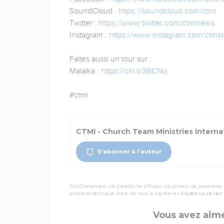
SoundCloud :
https://soundcloud.com/ctmi
Twitter :
https://www.twitter.com/ctminews
Instagram :
https://www.instagram.com/ctmip
Faites aussi un tour sur :
Malaika :
https://chl.li/3BCNq
#ctmi
CTMI - Church Team Ministries Interna
S'abonner à l'auteur
TopChrétien est une plate-forme diffuseur de contenu de partenaires de
problème technique, merci de nous le signaler en
cliquant sur ce lien
.
Vous avez aimé