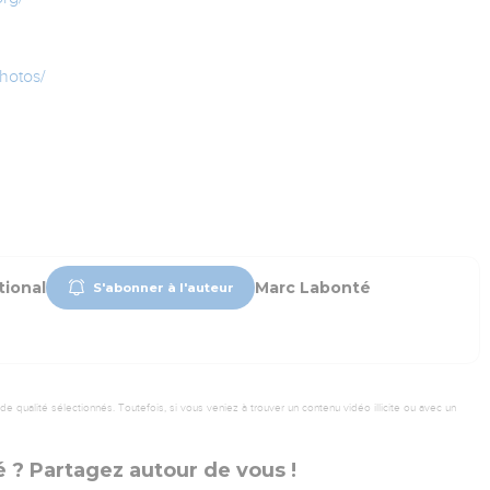
hotos/
tional
Marc Labonté
S'abonner à l'auteur
 qualité sélectionnés. Toutefois, si vous veniez à trouver un contenu vidéo illicite ou avec un
 ? Partagez autour de vous !