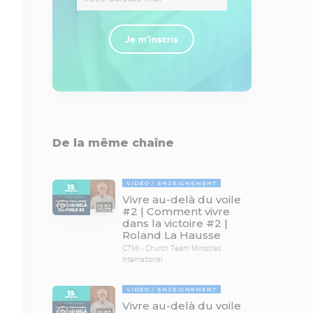
Je m'inscris
De la même chaîne
VIDÉO
ENSEIGNEMENT
Vivre au-delà du voile
13:52
#2 | Comment vivre
dans la victoire #2 |
Roland La Hausse
CTMI - Church Team Ministries
International
VIDÉO
ENSEIGNEMENT
Vivre au-delà du voile
13:50