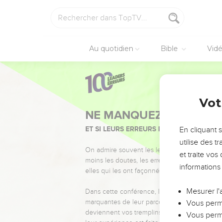
Au quotidien
Bible
Vid
Vot
NE MANQUEZ PAS L’ÉVÉ
ET SI LEURS ERREURS POUVAIENT VOUS 
En cliquant 
utilise des 
On admire souvent les leaders pour leurs réussi
et traite vo
moins les doutes, les erreurs et les saisons di
informations
elles qui les ont façonnés.
Mesurer l'
Dans cette conférence, leaders, entrepreneur
marquantes de leur parcours et les clés pour
Vous perme
deviennent vos tremplins. Que vous guidiez 
Vous perme