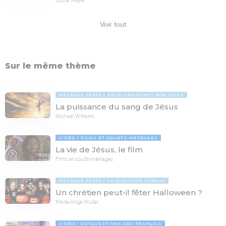
Voir tout
Sur le même thème
MESSAGE TEXTE
ENSEIGNEMENTS BIBLIQUES
La puissance du sang de Jésus
Michaël Williams
VIDÉO
FILMS ET COURTS-MÉTRAGES
La vie de Jésus, le film
176:23
Films et courts-métrages
MESSAGE TEXTE
LA QUESTION TABOUE
Un chrétien peut-il fêter Halloween ?
Marie-Ange Muller
VIDÉO
GOTQUESTIONS.ORG-FRANÇAIS