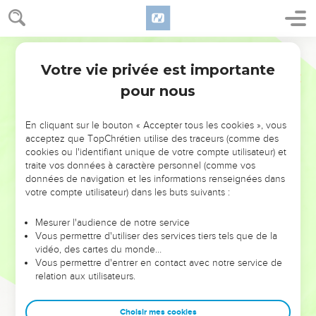
Votre vie privée est importante
pour nous
NE MANQUEZ PAS L’ÉVÉNEMENT
En cliquant sur le bouton « Accepter tous les cookies », vous
DE L’ANNÉE !
acceptez que TopChrétien utilise des traceurs (comme des
cookies ou l'identifiant unique de votre compte utilisateur) et
ET SI LEURS ERREURS POUVAIENT VOUS ÉVITER LES
traite vos données à caractère personnel (comme vos
VOTRES ?
données de navigation et les informations renseignées dans
votre compte utilisateur) dans les buts suivants :
On admire souvent les leaders pour leurs réussites, leur impact,
leur foi ou leur vision. Mais on voit moins les doutes, les erreurs
Mesurer l'audience de notre service
Vous permettre d'utiliser des services tiers tels que de la
et les saisons difficiles qu'ils ont traversés, alors même que ce
vidéo, des cartes du monde…
sont elles qui les ont façonnés.
Vous permettre d'entrer en contact avec notre service de
relation aux utilisateurs.
Dans cette conférence, leaders, entrepreneurs, et responsables
reviennent sur les erreurs marquantes de leur parcours et les
clés pour avancer avec plus de sagesse afin que leurs erreurs
Choisir mes cookies